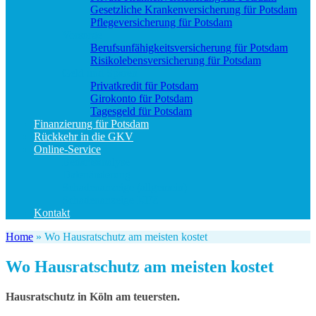
Gesetzliche Krankenversicherung für Potsdam
Pflegeversicherung für Potsdam
Vorsorge
Berufs­unfähigkeitsversicherung für Potsdam
Risikolebensversicherung für Potsdam
Geld und Sparen
Privatkredit für Potsdam
Girokonto für Potsdam
Tagesgeld für Potsdam
Finanzierung für Potsdam
Rückkehr in die GKV
Online-Service
Bedarfsanalyse
Datenänderung
Schadenanzeige (allgemein)
Schadenanzeige KFZ
Kontakt
Home
»
Wo Hausratschutz am meisten kostet
Wo Hausratschutz am meisten kostet
Hausratschutz in Köln am teuersten.