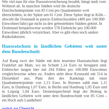
Wie viel man für eine Hausratversicherung bezahlt, hängt stark vom
Wohnort ab. In manchen Städten wird die deutsche
Durchschnittsprämie von 85 Cent pro Quadratmeter weit
überschritten, in der Spitze um 61 Cent. Diese Spitze liegt in Köln –
obwohl die Domstadt in puncto Einbruchszahlen (489 pro 100.000
Einwohner/Jahr) gar nicht zu den gebeuteltsten Städten gehört. In
Dortmund beispielsweise werden 578 Einbrüche pro 100.000
Einwohner jährlich verzeichnet. Aber es gibt eben noch andere
Risikofaktoren.
Hausratschutz in ländlichen Gebieten weit unter
dem Bundesschnitt
Auf Rang zwei der Städte mit dem teuersten Hausratschutz liegt
Frankfurt am Main, wo im Schnitt 1,14 Euro zu berappen sind.
Einbrecher langen hier mit 294 Fällen pro 100.000 Einwohner
vergleichsweise selten zu. Anders sieht diese Kennzahl mit 514 in
Düsseldorf aus, Platz drei des Rankings mit einer
Quadratmeterprämie von 1,13 Euro. In Bremen zahlt man 1,11
Euro, in Duisburg 1,07 Euro, in Berlin und Hamburg 1,05 Euro und
in Leipzig 1,04 Euro. Dementsprechend liegt der Beitrag in
ländlichen Gebieten weit unter dem Bundesschnitt von 85 Cent –
ein Hoch aufs Landleben!
zurück zur Übersicht