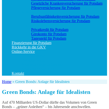
Gesetzliche Krankenversicherung für Potsdam
Pflegeversicherung für Potsdam
Vorsorge
Berufs­unfähigkeitsversicherung für Potsdam
Risikolebensversicherung für Potsdam
Geld und Sparen
Privatkredit für Potsdam
Girokonto für Potsdam
Tagesgeld für Potsdam
Finanzierung für Potsdam
Rückkehr in die GKV
Online-Service
Bedarfsanalyse
Datenänderung
Schadenanzeige (allgemein)
Schadenanzeige KFZ
Kontakt
Home
»
Green Bonds: Anlage für Idealisten
Green Bonds: Anlage für Idealisten
Auf 470 Milliarden US-Dollar dürfte das Volumen von Green
Bonds – „grüner Anleihen“ – bis Jahresende anschwellen.