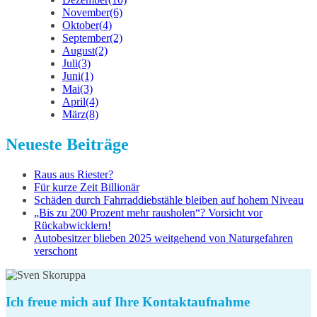
November
(6)
Oktober
(4)
September
(2)
August
(2)
Juli
(3)
Juni
(1)
Mai
(3)
April
(4)
März
(8)
Neueste Beiträge
Raus aus Riester?
Für kurze Zeit Billionär
Schäden durch Fahrraddiebstähle bleiben auf hohem Niveau
„Bis zu 200 Prozent mehr rausholen“? Vorsicht vor
Rückabwicklern!
Autobesitzer blieben 2025 weitgehend von Naturgefahren
verschont
Ich freue mich auf Ihre Kontaktaufnahme